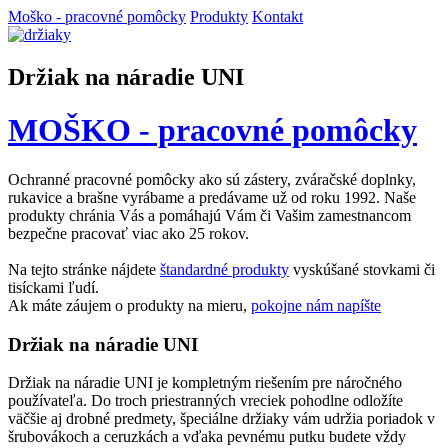
Moško - pracovné pomôcky
Produkty
Kontakt
Držiak na náradie UNI
MOŠKO - pracovné pomôcky
Ochranné pracovné pomôcky ako sú zástery, zváračské doplnky,
rukavice a brašne vyrábame a predávame už od roku 1992. Naše
produkty chránia Vás a pomáhajú Vám či Vašim zamestnancom
bezpečne pracovať viac ako 25 rokov.
Na tejto stránke nájdete
štandardné produkty
vyskúšané stovkami či
tisíckami ľudí.
Ak máte záujem o produkty na mieru,
pokojne nám napíšte
Držiak na náradie UNI
Držiak na náradie UNI je kompletným riešením pre náročného
používateľa. Do troch priestranných vreciek pohodlne odložíte
väčšie aj drobné predmety, špeciálne držiaky vám udržia poriadok v
šrubovákoch a ceruzkách a vďaka pevnému putku budete vždy