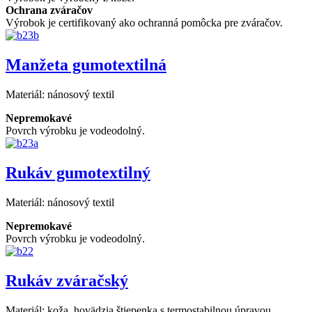
Ochrana zváračov
Výrobok je certifikovaný ako ochranná pomôcka pre zváračov.
Manžeta gumotextilná
Materiál:
nánosový textil
Nepremokavé
Povrch výrobku je vodeodolný.
Rukáv gumotextilný
Materiál:
nánosový textil
Nepremokavé
Povrch výrobku je vodeodolný.
Rukáv zváračský
Materiál:
koža, hovädzia štiepenka s termostabilnou úpravou