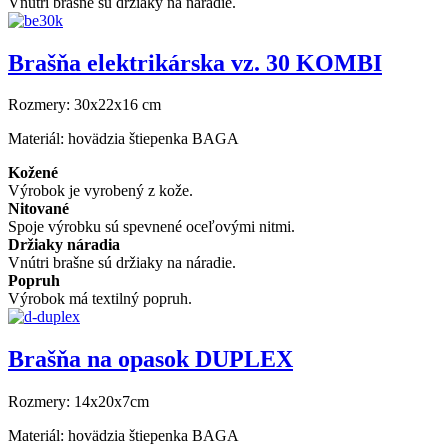
Vnútri brašne sú držiaky na náradie.
Brašňa elektrikárska vz. 30 KOMBI
Rozmery:
30x22x16 cm
Materiál:
hovädzia štiepenka BAGA
Kožené
Výrobok je vyrobený z kože.
Nitované
Spoje výrobku sú spevnené oceľovými nitmi.
Držiaky náradia
Vnútri brašne sú držiaky na náradie.
Popruh
Výrobok má textilný popruh.
Brašňa na opasok DUPLEX
Rozmery:
14x20x7cm
Materiál:
hovädzia štiepenka BAGA