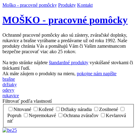
Moško - pracovné pomôcky
Produkty
Kontakt
MOŠKO - pracovné pomôcky
Ochranné pracovné pomôcky ako sú zástery, zváračské doplnky,
rukavice a brašne vyrábame a predávame už od roku 1992. Naše
produkty chránia Vás a pomáhajú Vám či Vašim zamestnancom
bezpečne pracovať viac ako 25 rokov.
Na tejto stránke nájdete
štandardné produkty
vyskúšané stovkami či
tisíckami ľudí.
Ak máte záujem o produkty na mieru,
pokojne nám napíšte
brašne
držiaky
odevy
rukavice
Filtrovať podľa vlastností
Nitované
Kožené
Držiaky náradia
Zosilnené
Popruh
Nepremokavé
Ochrana zváračov
Kevlarová
niť